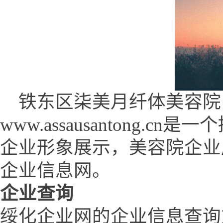
铁东区柒美月纤体美容院 (www.a
www.assausantong
企业形象展示，美容院企业
企业信息网。
企业查询
绥化企业网的企业信息查询