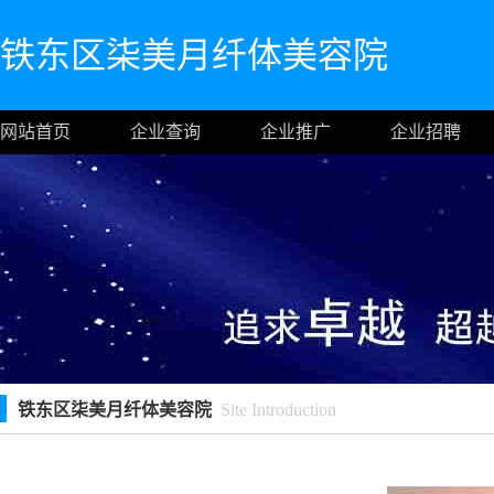
铁东区柒美月纤体美容院
网站首页
企业查询
企业推广
企业招聘
铁东区柒美月纤体美容院
Site Introduction