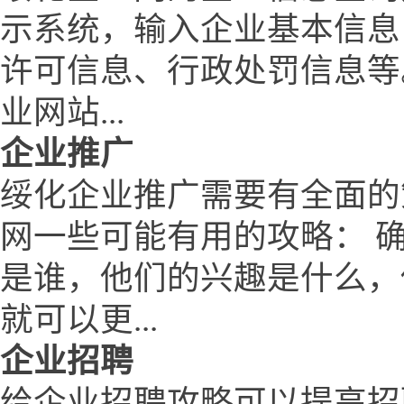
示系统，输入企业基本信息
许可信息、行政处罚信息等
业网站...
企业推广
绥化企业推广需要有全面的
网一些可能有用的攻略： 
是谁，他们的兴趣是什么，
就可以更...
企业招聘
给企业招聘攻略可以提高招